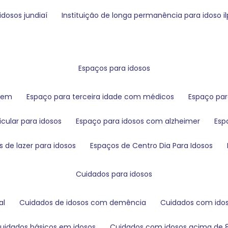
idosos jundiaí
instituição de longa permanência para idoso ilp
espaços para idosos
agem
espaço para terceira idade com médicos
espaço par
icular para idosos
espaço para idosos com alzheimer
es
s de lazer para idosos
espaços de Centro Dia Para Idosos
cuidados para idosos
al
cuidados de idosos com demência
cuidados com ido
cuidados básicos em idosos
cuidados com idosos acima de 