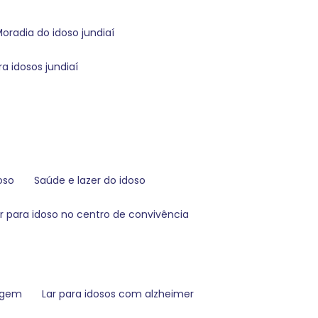
moradia do idoso jundiaí
ra idosos jundiaí
doso
saúde e lazer do idoso
er para idoso no centro de convivência
magem
lar para idosos com alzheimer