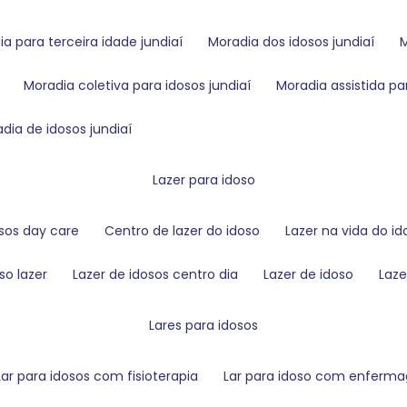
dia para terceira idade jundiaí
moradia dos idosos jundiaí
moradia coletiva para idosos jundiaí
moradia assistida pa
radia de idosos jundiaí
lazer para idoso
osos day care
centro de lazer do idoso
lazer na vida do i
so lazer
lazer de idosos centro dia
lazer de idoso
laz
lares para idosos
lar para idosos com fisioterapia
lar para idoso com enfer