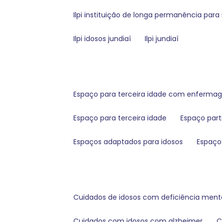
ilpi instituição de longa permanência para 
ilpi idosos jundiaí
ilpi jundiaí
espaço para terceira idade com enferm
espaço para terceira idade
espaço part
espaços adaptados para idosos
espaço
cuidados de idosos com deficiência ment
cuidados com idosos com alzheimer