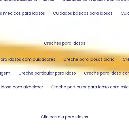
os médicos para idosos
cuidados básicos para idosos
cu
creches para idosos
 para idosos com cuidadores
creche para idosos diária
c
magem
creche particular para idoso
creche para idoso 
a idoso com alzheimer
creche particular para idoso com psi
clínicas dia para idosos