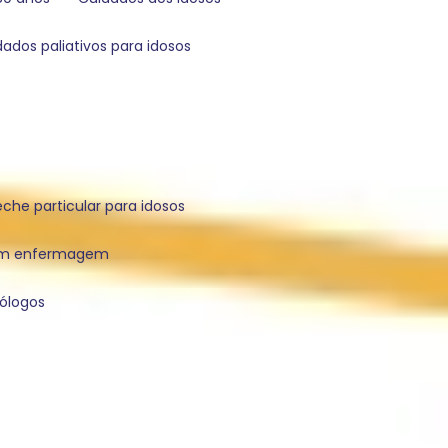
idados paliativos para idosos
reche particular para idosos
com enfermagem
cólogos