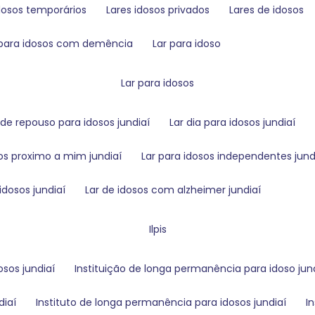
idosos temporários
lares idosos privados
lares de idosos
s para idosos com demência
lar para idoso
lar para idosos
r de repouso para idosos jundiaí
lar dia para idosos jundiaí
sos proximo a mim jundiaí
lar para idosos independentes jund
 idosos jundiaí
lar de idosos com alzheimer jundiaí
ilpis
osos jundiaí
instituição de longa permanência para idoso jun
diaí
instituto de longa permanência para idosos jundiaí
i