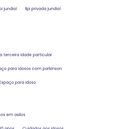
i jundiaí
ilpi privada jundiaí
a terceira idade particular
paço para idosos com parkinson
espaço para idoso
sos em asilos
80 anos
cuidados aos idosos