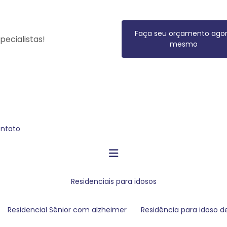
Faça seu orçamento ago
ecialistas!
mesmo
ontato
residenciais para idosos
Residencial Sênior com alzheimer
residência para idoso 