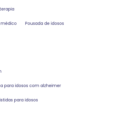
terapia
m médico
pousada de idosos
n
dia para idosos com alzheimer
sistidas para idosos