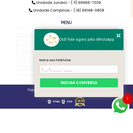
Unidade Jundiaí - ( 11) 99966-7039
Unidade Campinas - ( 19) 99148-0808
MENU
Home
Quem Somos
Olá! Fale agora pelo WhatsApp
Serviços
Contato
Insira seu telefone
Categorias
Mapa do site
INICIAR CONVERSA
Copyright © Villa Dei Fiori. (Lei 9610 de 19/02/1998)
1
HTML
CSS