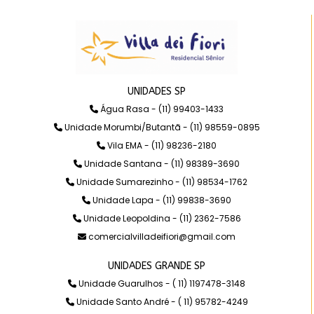
UNIDADES SP
Água Rasa - (11) 99403-1433
Unidade Morumbi/Butantã - (11) 98559-0895
Vila EMA - (11) 98236-2180
Unidade Santana - (11) 98389-3690
Unidade Sumarezinho - (11) 98534-1762
Unidade Lapa - (11) 99838-3690
Unidade Leopoldina - (11) 2362-7586
comercialvilladeifiori@gmail.com
UNIDADES GRANDE SP
Unidade Guarulhos - ( 11) 1197478-3148
Unidade Santo André - ( 11) 95782-4249