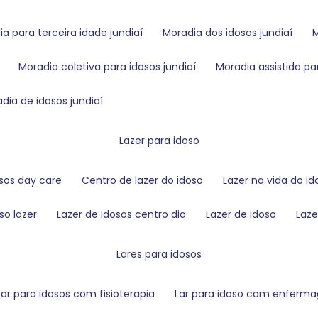
dia para terceira idade jundiaí
moradia dos idosos jundiaí
moradia coletiva para idosos jundiaí
moradia assistida pa
radia de idosos jundiaí
lazer para idoso
osos day care
centro de lazer do idoso
lazer na vida do i
so lazer
lazer de idosos centro dia
lazer de idoso
laz
lares para idosos
lar para idosos com fisioterapia
lar para idoso com enfer