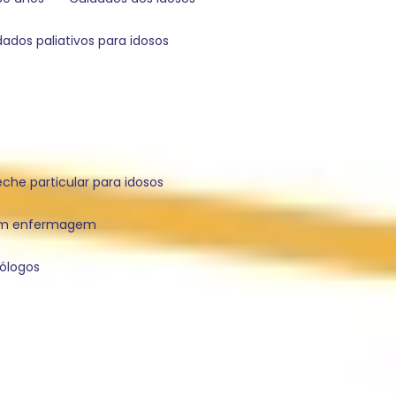
idados paliativos para idosos
reche particular para idosos
com enfermagem
cólogos