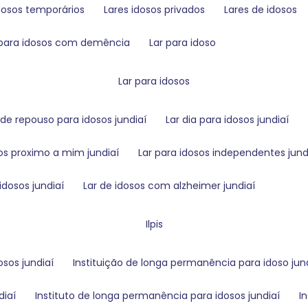
idosos temporários
lares idosos privados
lares de idosos
s para idosos com demência
lar para idoso
lar para idosos
r de repouso para idosos jundiaí
lar dia para idosos jundiaí
sos proximo a mim jundiaí
lar para idosos independentes jund
 idosos jundiaí
lar de idosos com alzheimer jundiaí
ilpis
osos jundiaí
instituição de longa permanência para idoso jun
diaí
instituto de longa permanência para idosos jundiaí
i