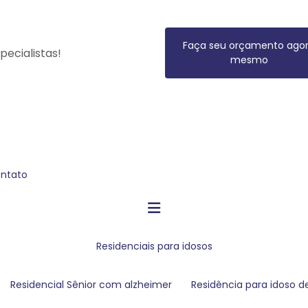
Faça seu orçamento ago
ecialistas!
mesmo
ontato
residenciais para idosos
Residencial Sênior com alzheimer
residência para idoso 