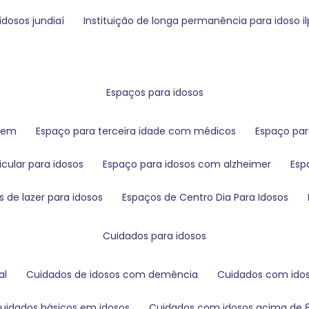
idosos jundiaí
instituição de longa permanência para idoso ilp
espaços para idosos
agem
espaço para terceira idade com médicos
espaço par
icular para idosos
espaço para idosos com alzheimer
es
s de lazer para idosos
espaços de Centro Dia Para Idosos
cuidados para idosos
al
cuidados de idosos com demência
cuidados com ido
cuidados básicos em idosos
cuidados com idosos acima de 