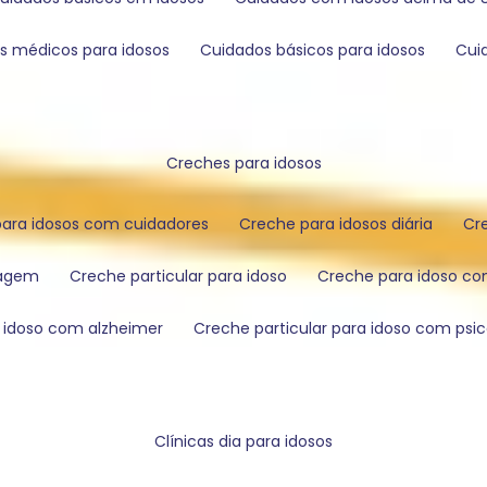
os médicos para idosos
cuidados básicos para idosos
cu
creches para idosos
 para idosos com cuidadores
creche para idosos diária
c
magem
creche particular para idoso
creche para idoso 
a idoso com alzheimer
creche particular para idoso com psi
clínicas dia para idosos