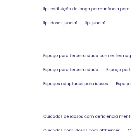
ilpi instituição de longa permanência para 
ilpi idosos jundiaí
ilpi jundiaí
espaço para terceira idade com enferm
espaço para terceira idade
espaço part
espaços adaptados para idosos
espaço
cuidados de idosos com deficiência ment
cuidados com idosos com alzheimer