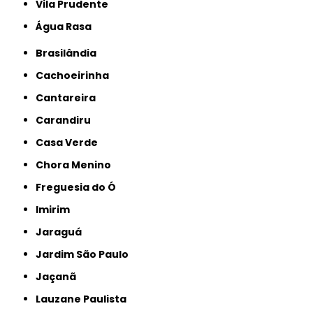
Vila Prudente
Água Rasa
Brasilândia
Cachoeirinha
Cantareira
Carandiru
Casa Verde
Chora Menino
Freguesia do Ó
Imirim
Jaraguá
Jardim São Paulo
Jaçanã
Lauzane Paulista