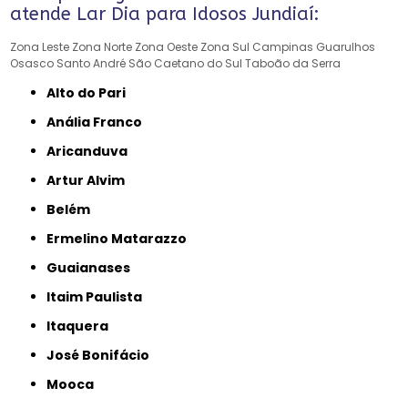
atende Lar Dia para Idosos Jundiaí:
Zona Leste
Zona Norte
Zona Oeste
Zona Sul
Campinas
Guarulhos
Osasco
Santo André
São Caetano do Sul
Taboão da Serra
Alto do Pari
Anália Franco
Aricanduva
Artur Alvim
Belém
Ermelino Matarazzo
Guaianases
Itaim Paulista
Itaquera
José Bonifácio
Mooca