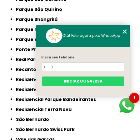
Parque São Quirino
Parque Shangrilá
Parque Taquaral
Olá! Fale agora pelo WhatsApp
Parque Via Norte
Ponte Preta
Insira seu telefone
Real Parque
Recanto dos Dourados
Residencial Burato
INICIAR CONVERSA
Residencial Campo Florido
1
Residencial Parque Bandeirantes
Residencial Terra Nova
São Bernardo
São Bernardo Swiss Park
Vale das Garças