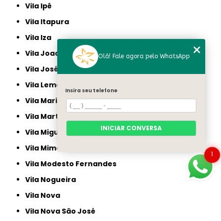
Vila Ipê
Vila Itapura
Vila Iza
Vila Joaquim Inácio
Olá! Fale agora pelo WhatsApp
Vila José Martins
Vila Lemos
Insira seu telefone
Vila Marieta
Vila Marta
INICIAR CONVERSA
Vila Miguel Vicente Cury
Vila Mimosa
1
Vila Modesto Fernandes
Vila Nogueira
Vila Nova
Vila Nova São José