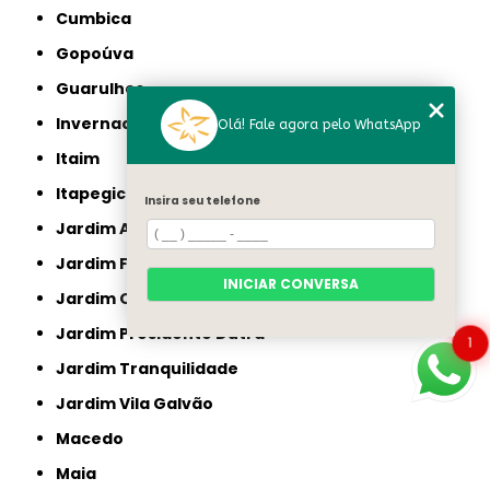
Cumbica
Gopoúva
Guarulhos
Invernada
Olá! Fale agora pelo WhatsApp
Itaim
Itapegica
Insira seu telefone
Jardim Aracília
Jardim Fortaleza
INICIAR CONVERSA
Jardim Oliveira
Jardim Presidente Dutra
1
Jardim Tranquilidade
Jardim Vila Galvão
Macedo
Maia