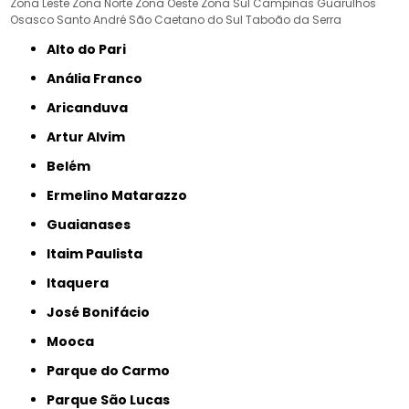
Zona Leste
Zona Norte
Zona Oeste
Zona Sul
Campinas
Guarulhos
Osasco
Santo André
São Caetano do Sul
Taboão da Serra
Alto do Pari
Anália Franco
Aricanduva
Artur Alvim
Belém
Ermelino Matarazzo
Guaianases
Itaim Paulista
Itaquera
José Bonifácio
Mooca
Parque do Carmo
Parque São Lucas