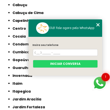
Cabuçu
Cabuçu de Cima
Capelinha
Centro
Olá! Fale agora pelo WhatsApp
Cocaia
Condomínio Veigas
Insira seu telefone
Cumbica
Gopoúva
INICIAR CONVERSA
Guarulhos
Invernada
1
Itaim
Itapegica
Jardim Aracília
Jardim Fortaleza