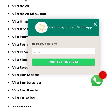
Vila Nova
Vila Nova São José
Vila Olímpia
Olá! Fale agora pelo WhatsApp
Vila Orozimbo Maia
Vila Palmeiras
Insira seu telefone
Vila Pompéia
Vila Proost de Sousa
Vila Rica
INICIAR CONVERSA
Vila Rossi e Siqueira
1
Vila San Martin
Vila Santa Luísa
Vila São Bento
Vila Teixeira