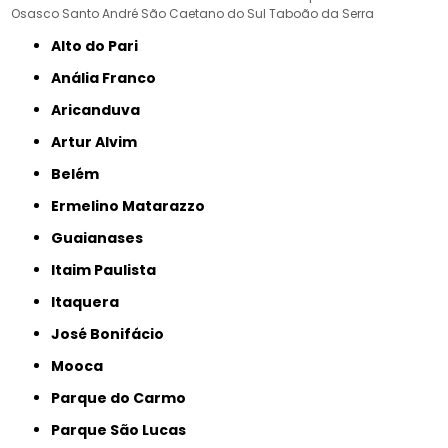
Osasco
Santo André
São Caetano do Sul
Taboão da Serra
Alto do Pari
Anália Franco
Aricanduva
Artur Alvim
Belém
Ermelino Matarazzo
Guaianases
Itaim Paulista
Itaquera
José Bonifácio
Mooca
Parque do Carmo
Parque São Lucas