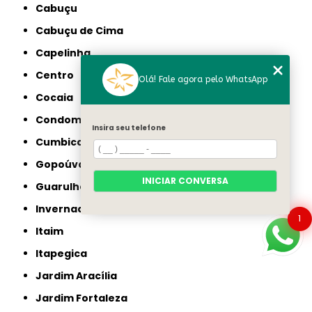
Cabuçu
Cabuçu de Cima
Capelinha
Centro
Olá! Fale agora pelo WhatsApp
Cocaia
Condomínio Veigas
Insira seu telefone
Cumbica
Gopoúva
INICIAR CONVERSA
Guarulhos
Invernada
1
Itaim
Itapegica
Jardim Aracília
Jardim Fortaleza