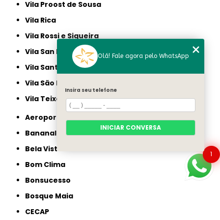
Vila Proost de Sousa
Vila Rica
Vila Rossi e Siqueira
Vila San Martin
Olá! Fale agora pelo WhatsApp
Vila Santa Luísa
Vila São Bento
Insira seu telefone
Vila Teixeira
Aeroporto
INICIAR CONVERSA
Bananal
Bela Vista
1
Bom Clima
Bonsucesso
Bosque Maia
CECAP