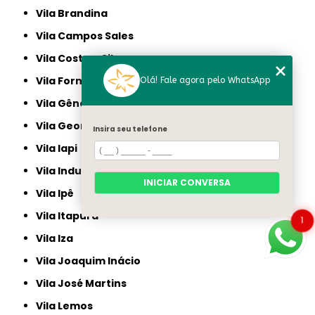
Vila Brandina
Vila Campos Sales
Vila Costa e Silva
Vila Formosa
Olá! Fale agora pelo WhatsApp
Vila Gênesis
Vila Georgina
Insira seu telefone
Vila Iapi
Vila Industrial
INICIAR CONVERSA
Vila Ipê
Vila Itapura
1
Vila Iza
Vila Joaquim Inácio
Vila José Martins
Vila Lemos