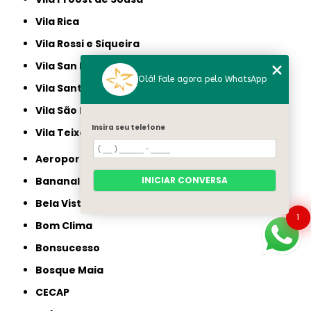
Vila Rica
Vila Rossi e Siqueira
Vila San Martin
Olá! Fale agora pelo WhatsApp
Vila Santa Luísa
Vila São Bento
Insira seu telefone
Vila Teixeira
Aeroporto
Bananal
INICIAR CONVERSA
Bela Vista
1
Bom Clima
Bonsucesso
Bosque Maia
CECAP