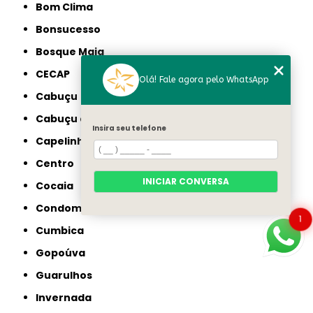
Bom Clima
Bonsucesso
Bosque Maia
CECAP
Olá! Fale agora pelo WhatsApp
Cabuçu
Cabuçu de Cima
Insira seu telefone
Capelinha
Centro
INICIAR CONVERSA
Cocaia
Condomínio Veigas
1
Cumbica
Gopoúva
Guarulhos
Invernada